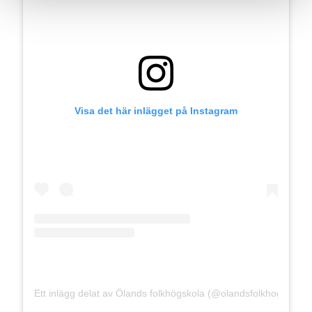
Visa det här inlägget på Instagram
Ett inlägg delat av Ölands folkhögskola (@olandsfolkhogskola)