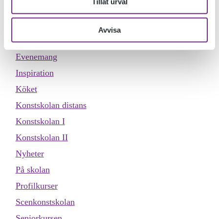
Tillåt urval
Designskolan
Dokumentärfilmskolan
Avvisa
Dokumentärfilmskolan distans
Evenemang
Inspiration
Köket
Konstskolan distans
Konstskolan I
Konstskolan II
Nyheter
På skolan
Profilkurser
Scenkonstskolan
Seniorkursen