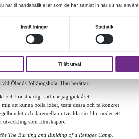
har tillhandahållit eller som de har samlat in när du har använt 
Inställningar
Statistik
Tillåt urval
naren
Dennis Harvey,
för att höra om hans syn på film
s vid Ölands folkhögskola. Han berättar:
t och konstnärligt sätt när jag gick året
ig att kunna bolla idéer, testa dessa och få konkret
regelbundet och däremellan utveckla sin film under ett
in utveckling som filmskapare.”
 för
The Burning and Building of a Refugee Camp.