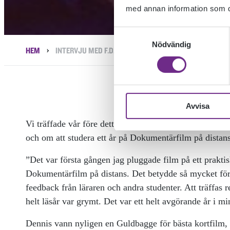
med annan information som du 
Samtyckesval
Nödvändig
›
HEM
INTERVJU MED F.D. DELTAGAREN DENNIS HARVEY
Avvisa
Vi träffade vår före detta deltagare och Guldbaggevin
och om att studera ett år på Dokumentärfilm på distan
”Det var första gången jag pluggade film på ett praktisk
Dokumentärfilm på distans. Det betydde så mycket för m
feedback från läraren och andra studenter. Att träffas 
helt läsår var grymt. Det var ett helt avgörande år i m
Dennis vann nyligen en Guldbagge för bästa kortfilm,