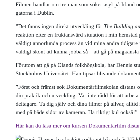
Filmen handlar om tre män som söker asyl på Irland o
gatorna i Dublin.
”Det fanns ingen direkt utveckling för
The Building a
reaktion efter en fruktansvärd situation i min hemstad p
väldigt annorlunda process än vid mina andra tidigare
väldigt skönt att kunna jobba så – att gå på magkänsl
Förutom att gå på Ölands folkhögskola, har Dennis stu
Stockholms Universitet. Han tipsar blivande dokument
”Först och främst sök Dokumentärfilmskolan distans om
din praktik och utveckling. Var inte rädd för att arbet
deltagare. Ta dig själv och dina filmer på allvar, allti
med på både sidor av kameran. Ha riktigt kul också!”
Här kan du läsa mer om kursen Dokumentärfilm distan