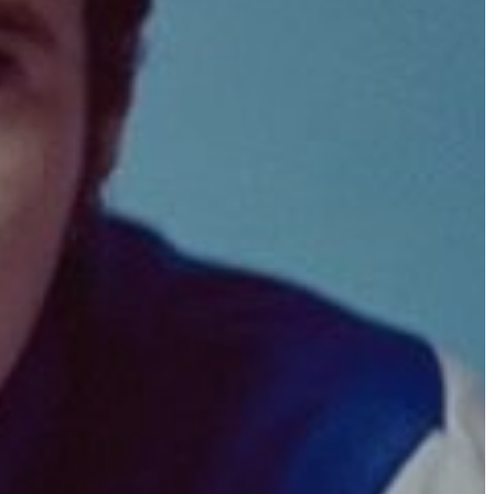
APANDE – FÖR SENIORER
ET – FÖR SENIORER
ER