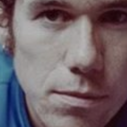
NÄTVERK
KULTUR, BILDNING, SK
RÄTTIGHETER OCH REGLER
ODLING OCH HÅLLBARH
BEHANDLING AV PERSONUPPGIFT
BYGGNADSVÅRD
TILLGÄNGLIGHETSREDOGÖRELSE