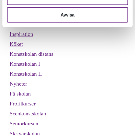
Dokumentärfilmskolan
Dokumentärfilmskolan distans
Avvisa
Evenemang
Inspiration
Köket
Konstskolan distans
Konstskolan I
Konstskolan II
Nyheter
På skolan
Profilkurser
Scenkonstskolan
Seniorkursen
Skrivarskolan