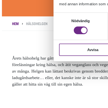
med annan information som du 
Samtyckesval
Nödvändig
›
HEM
HÄLSOHELGEN
Avvisa
Årets hälsohelg har gått av stapeln, och skolans deltagar
föreläsningar kring hälsa, och ätit veganglass och vege
av många. Helgen kan lättast beskrivas genom bredden p
ladugårdsarbete… eller, det kanske inte är så stor ski
gäller att hitta sin väg till sin egen hälsa.