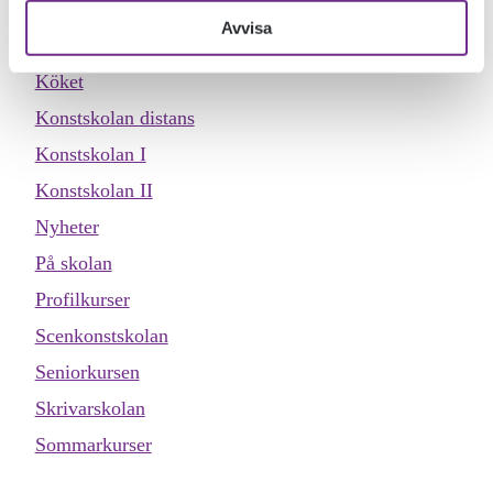
Evenemang
Avvisa
Inspiration
Köket
Konstskolan distans
Konstskolan I
Konstskolan II
Nyheter
På skolan
Profilkurser
Scenkonstskolan
Seniorkursen
Skrivarskolan
Sommarkurser