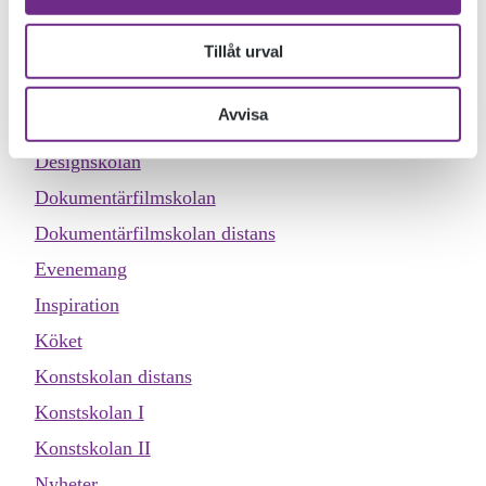
parkeringen klockan 17, kom du också om du vill!
Tillåt urval
KATEGORIER
Avvisa
Allmän kurs
Designskolan
Dokumentärfilmskolan
Dokumentärfilmskolan distans
Evenemang
Inspiration
Köket
Konstskolan distans
Konstskolan I
Konstskolan II
Nyheter