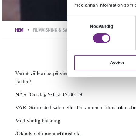
med annan information som du 
Samtyckesval
Nödvändig
›
HEM
FILMVISNING & SAMTAL MED REGISSÖR CLARA BODÉN 9
Avvisa
Varmt välkomna på visning av essäfilmen ”Lgh+bil+all
Bodén!
NÄR: Onsdag 9/1 kl 17.30-19
VAR: Strömstedtsalen eller Dokumentärfilmskolans bi
Med vänlig hälsning
/Ölands dokumentärfilmskola