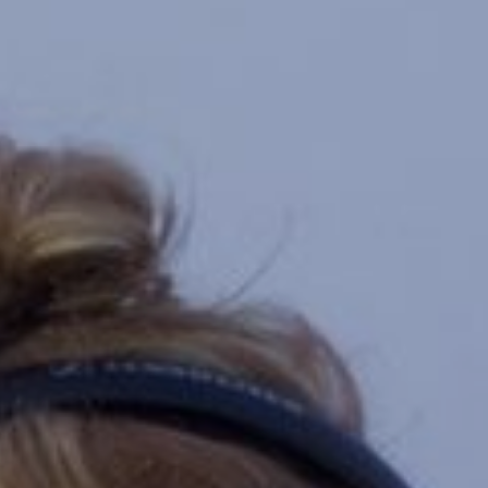
NÄTVERK
KULTUR, BILDNING, SK
RÄTTIGHETER OCH REGLER
ODLING OCH HÅLLBARH
BEHANDLING AV PERSONUPPGIFT
BYGGNADSVÅRD
TILLGÄNGLIGHETSREDOGÖRELSE