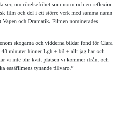
latser, om rörelsefrihet som norm och en reflexion
stisk film och del i ett större verk med samma namn
get Vapen och Dramatik. Filmen nominerades
 genom skogarna och vidderna bildar fond för Clara
48 minuter hinner Lgh + bil + allt jag har och
är vi inte blir kvitt platsen vi kommer ifrån, och
ska essäfilmens tynande tillvaro.”