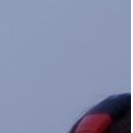
APANDE – FÖR SENIORER
ET – FÖR SENIORER
ER