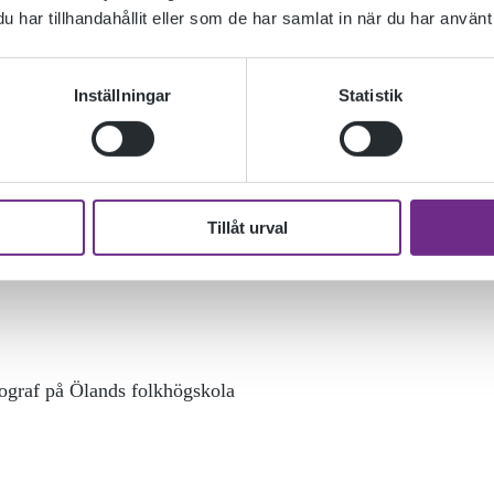
har tillhandahållit eller som de har samlat in när du har använt 
Inställningar
Statistik
/1
Tillåt urval
t jag har och äger” & samtal med regissör Clara
ograf på Ölands folkhögskola