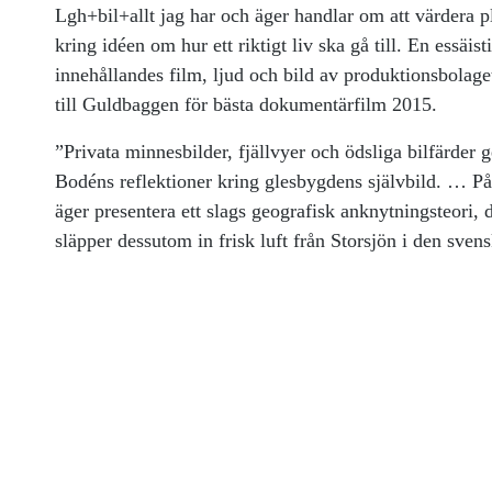
Lgh+bil+allt jag har och äger handlar om att värdera p
kring idéen om hur ett riktigt liv ska gå till. En essäi
innehållandes film, ljud och bild av produktionsbola
till Guldbaggen för bästa dokumentärfilm 2015.
”Privata minnesbilder, fjällvyer och ödsliga bilfärder
Bodéns reflektioner kring glesbygdens självbild. … På 
äger presentera ett slags geografisk anknytningsteori, d
släpper dessutom in frisk luft från Storsjön i den sven