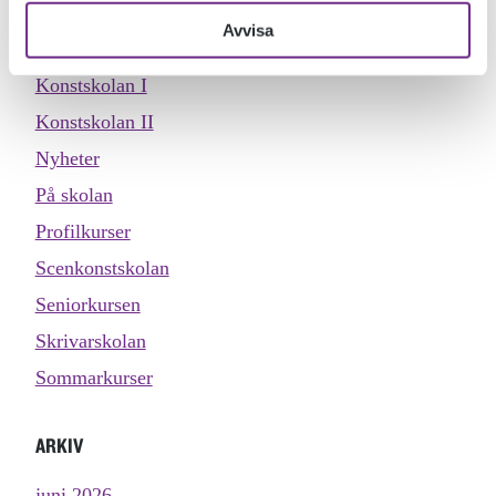
Köket
Avvisa
Konstskolan distans
Konstskolan I
Konstskolan II
Nyheter
På skolan
Profilkurser
Scenkonstskolan
Seniorkursen
Skrivarskolan
Sommarkurser
ARKIV
juni 2026