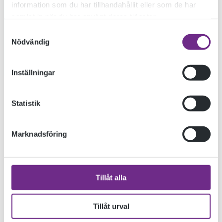
information som du har tillhandahållit eller som de har
samlat in när du har använt deras tjänster.
Samtyckesval
Nödvändig
Inställningar
Statistik
KATEGORIER
Allmän kurs
Marknadsföring
Designskolan
Dokumentärfilmskolan
Tillåt alla
Dokumentärfilmskolan distans
Evenemang
Tillåt urval
Inspiration