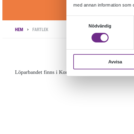
med annan information som du 
Samtyckesval
Nödvändig
›
HEM
FARTLEK
Avvisa
Löparbandet finns i Konstens Hus (Jönssonsalen).