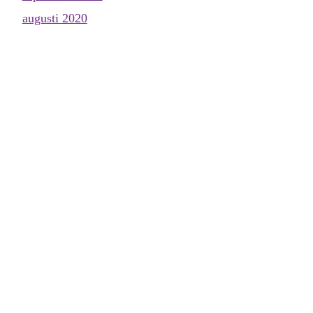
augusti 2020
maj 2020
april 2020
mars 2020
februari 2020
januari 2020
december 2019
november 2019
oktober 2019
september 2019
augusti 2019
juni 2019
maj 2019