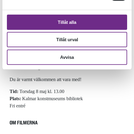
migration, möten med föräldrar, och en berättelse om en
diplomatson med ett kriminellt förflutet.
Tillåt alla
Under eftermiddagen modererar Ewa Cederstam,
kursansvarig, ett samtal med deltagarna där de presenterar
utdrag ur sina kommande filmer och berättar mer om sina
Tillåt urval
respektive reflektioner och processer. Eftermiddagen inleds
med mingel, dryck och tilltugg följt av en introduktion till
Avvisa
samtida dokumentära skildringar tillsammans med museichef
Jonas Holmberg.
Du är varmt välkommen att vara med!
Tid:
Torsdag 8 maj kl. 13.00
Plats:
Kalmar konstmuseums bibliotek
Fri entré
OM FILMERNA