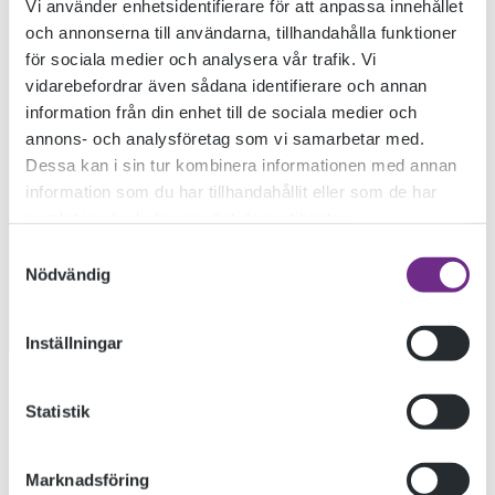
Vi använder enhetsidentifierare för att anpassa innehållet
och annonserna till användarna, tillhandahålla funktioner
PÅ KALMAR
för sociala medier och analysera vår trafik. Vi
vidarebefordrar även sådana identifierare och annan
information från din enhet till de sociala medier och
KONSTMUSEUM
annons- och analysföretag som vi samarbetar med.
Dessa kan i sin tur kombinera informationen med annan
information som du har tillhandahållit eller som de har
8/5
samlat in när du har använt deras tjänster.
Samtyckesval
Nödvändig
2025-04-29
Inställningar
Personligt och observerande, utforskande och
Statistik
processbaserat. När Dokumentärfilmskolan distans bjuder in
till examensvisning på Kalmar konstmuseum blir det allt från
Marknadsföring
publikhypnos, mögliga källare, lesbisk kamp, föräldraskap,