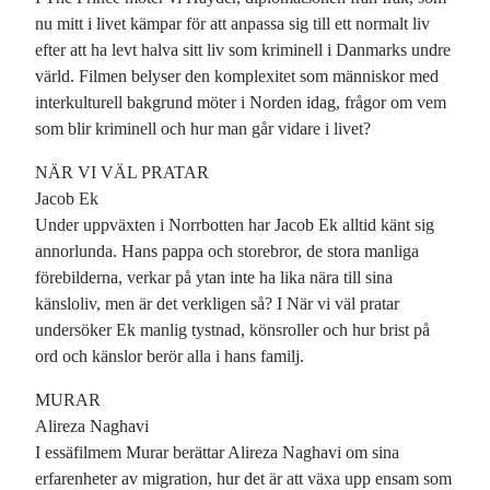
nu mitt i livet kämpar för att anpassa sig till ett normalt liv
efter att ha levt halva sitt liv som kriminell i Danmarks undre
värld. Filmen belyser den komplexitet som människor med
interkulturell bakgrund möter i Norden idag, frågor om vem
som blir kriminell och hur man går vidare i livet?
NÄR VI VÄL PRATAR
Jacob Ek
Under uppväxten i Norrbotten har Jacob Ek alltid känt sig
annorlunda. Hans pappa och storebror, de stora manliga
förebilderna, verkar på ytan inte ha lika nära till sina
känsloliv, men är det verkligen så? I När vi väl pratar
undersöker Ek manlig tystnad, könsroller och hur brist på
ord och känslor berör alla i hans familj.
MURAR
Alireza Naghavi
I essäfilmem Murar berättar Alireza Naghavi om sina
erfarenheter av migration, hur det är att växa upp ensam som