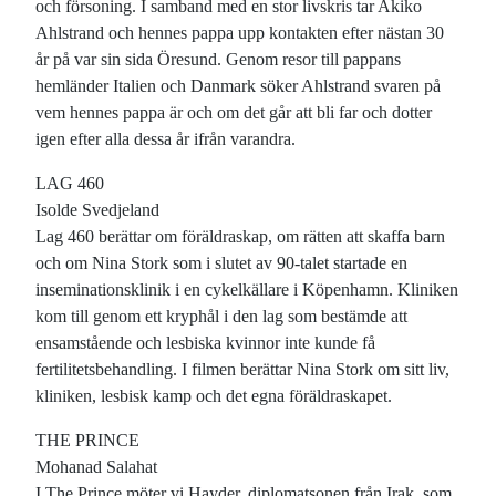
och försoning. I samband med en stor livskris tar Akiko
Ahlstrand och hennes pappa upp kontakten efter nästan 30
år på var sin sida Öresund. Genom resor till pappans
hemländer Italien och Danmark söker Ahlstrand svaren på
vem hennes pappa är och om det går att bli far och dotter
igen efter alla dessa år ifrån varandra.
LAG 460
Isolde Svedjeland
Lag 460 berättar om föräldraskap, om rätten att skaffa barn
och om Nina Stork som i slutet av 90-talet startade en
inseminationsklinik i en cykelkällare i Köpenhamn. Kliniken
kom till genom ett kryphål i den lag som bestämde att
ensamstående och lesbiska kvinnor inte kunde få
fertilitetsbehandling. I filmen berättar Nina Stork om sitt liv,
kliniken, lesbisk kamp och det egna föräldraskapet.
THE PRINCE
Mohanad Salahat
I The Prince möter vi Hayder, diplomatsonen från Irak, som