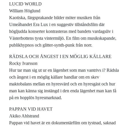
LUCID WORLD
William Höglund
Kaotiska, färgsprakande bilder möter musiken från
Umeåbandet Era Lux i en suggestiv tillståndsfilm där
högljudda konserter kontrasteras med bandets vardagsliv i
Västerbottens tysta vintermiljö. En film om musikskapande,
publikhypnos och glitter-synth-punk från norr.
RÄDSLA OCH ÅNGEST I EN MÖGLIG KÄLLARE
Rocky Ivarsson
Hur tar man sig ut ur en lägenhet som man vantrivs i? Rädsla
och ångest i en möglig källare handlar om en skev
maktobalans mellan en hyresvärd och en hyresgäst och hur
man kan känna sig instängd i den enda lägenhet man kan få
på en hopplös hyresmarknad.
PAPPAN VID HAVET
Akiko Ahlstrand
Pappan vid havet är en dokumentärfilm om tystnad, saknad