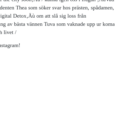
denten Thea som söker svar hos prästen, spådamen,
gital Detox‚Äù om att slå sig loss från
dring av bästa vännen Tuva som vaknade upp ur koma
 livet /
nstagram!