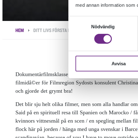
med annan information som du 
Samtyckesval
Nödvändig
›
HEM
DITT LIVS FÖRSTA PITCH
Avvisa
Dokumentärfilmsklassen har just gjort sina livs första
filmidå©er för Filmregion Sydosts konsulent Christina 
och gjorde det grymt bra!
Det blir sju helt olika filmer, men som alla handlar om 
Said på en spirituell resa till Spanien och Marocko / f
kvinnors vittnesmål på en scen / en spegling mellan f
flock här på jorden / hänga med unga svenskar i Barc
scandinavian, because of you I have to move outside o