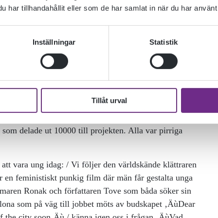
har tillhandahållit eller som de har samlat in när du har använt 
Inställningar
Statistik
Tillåt urval
 pitchar! Under fem minuter fick de presentera sina
som delade ut 10000 till projekten. Alla var pirriga
att vara ung idag: / Vi följer den världskände klättraren
år en feministiskt punkig film där män får gestalta unga
ilmaren Ronak och författaren Tove som båda söker sin
elona som på väg till jobbet möts av budskapet ‚ÄùDear
f the city soon‚Äù / känna igen oss i frågan ‚ÄùVad