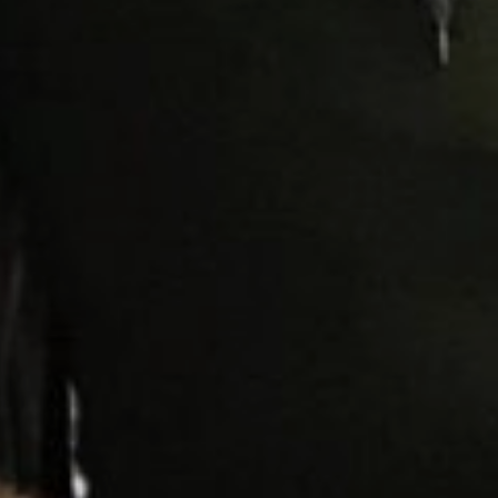
NÄTVERK
KULTUR, BILDNING, SK
RÄTTIGHETER OCH REGLER
ODLING OCH HÅLLBARH
BEHANDLING AV PERSONUPPGIFT
BYGGNADSVÅRD
TILLGÄNGLIGHETSREDOGÖRELSE