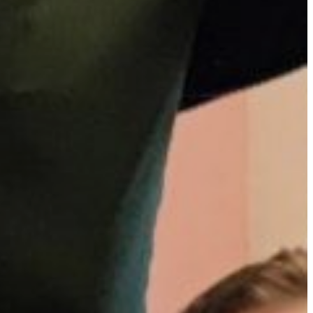
APANDE – FÖR SENIORER
ET – FÖR SENIORER
ER