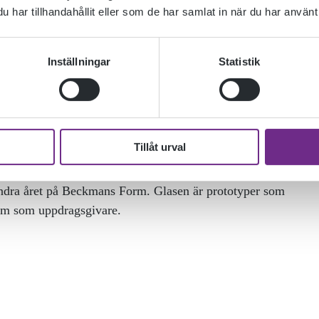
har tillhandahållit eller som de har samlat in när du har använt 
Inställningar
Statistik
Tillåt urval
 och har fått årets glas-stipendium från Svenskt Tenn
nu andra året på Beckmans Form. Glasen är prototyper som
rm som uppdragsgivare.