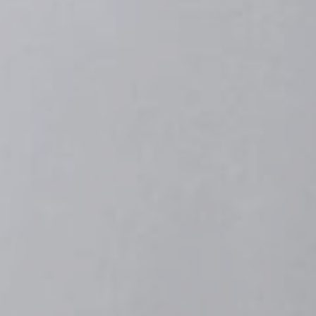
NÄTVERK
KULTUR, BILDNING, SK
RÄTTIGHETER OCH REGLER
ODLING OCH HÅLLBARH
BEHANDLING AV PERSONUPPGIFT
BYGGNADSVÅRD
TILLGÄNGLIGHETSREDOGÖRELSE