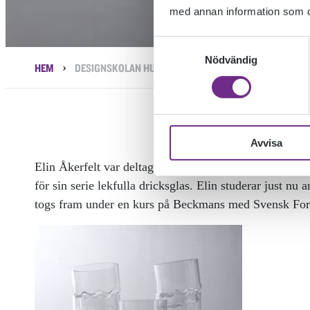
med annan information som du 
Samtyckesval
Nödvändig
›
HEM
DESIGNSKOLAN HURRAR FÖR ELIN
Avvisa
Elin Åkerfelt var deltagare på Designskolan 2019-2020
för sin serie lekfulla dricksglas. Elin studerar just 
togs fram under en kurs på Beckmans med Svensk Fo