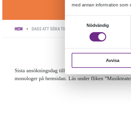
med annan information som du 
Samtyckesval
Nödvändig
›
HEM
DAGS ATT SÖKA TILL MUSIKTEATERSKOLAN
Avvisa
Sista ansökningsdag till Musikteaterskolan är 15 april. 
monologer på hemsidan. Läs under fliken ”Musikteate