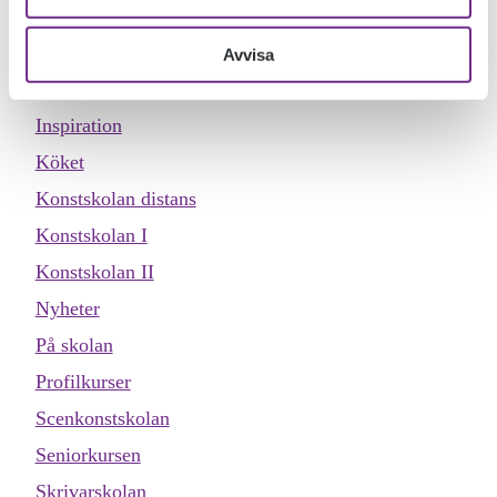
Dokumentärfilmskolan
Dokumentärfilmskolan distans
Avvisa
Evenemang
Inspiration
Köket
Konstskolan distans
Konstskolan I
Konstskolan II
Nyheter
På skolan
Profilkurser
Scenkonstskolan
Seniorkursen
Skrivarskolan