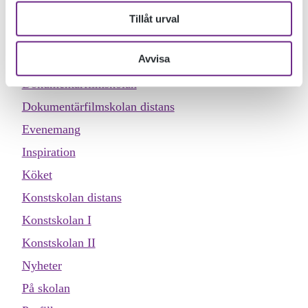
KATEGORIER
Tillåt urval
Allmän kurs
Avvisa
Designskolan
Dokumentärfilmskolan
Dokumentärfilmskolan distans
Evenemang
Inspiration
Köket
Konstskolan distans
Konstskolan I
Konstskolan II
Nyheter
På skolan