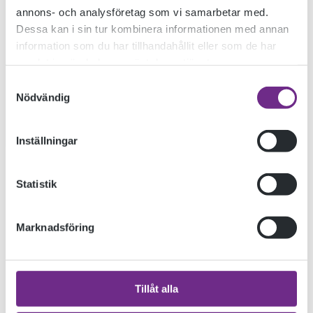
annons- och analysföretag som vi samarbetar med.
Dessa kan i sin tur kombinera informationen med annan
information som du har tillhandahållit eller som de har
samlat in när du har använt deras tjänster.
Samtyckesval
Nödvändig
Inställningar
Statistik
onsdag 12.12 // 19:00 på Kalmar Konstmuseum
Ett samtal om likheter och motsatser i de respektive
Marknadsföring
konstnärernas arbete/utställningar.
Moderator: Katarina Sjögren, Galleri Crystal, Stockholm.
Tillåt alla