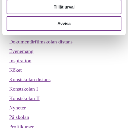
KATEGORIER
Tillåt urval
Allmän kurs
Designskolan
Avvisa
Dokumentärfilmskolan
Dokumentärfilmskolan distans
Evenemang
Inspiration
Köket
Konstskolan distans
Konstskolan I
Konstskolan II
Nyheter
På skolan
Profilkurser