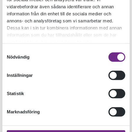
vidarebefordrar även sådana identifierare och annan
information från din enhet till de sociala medier och
DELTAGARNA 18
annons- och analysföretag som vi samarbetar med.
Dessa kan i sin tur kombinera informationen med annan
information som du har tillhandahållit eller som de har
MAJ
samlat in när du har använt deras tjänster.
Samtyckesval
Nödvändig
2020-05-18
Inställningar
Hej
Statistik
Det är bara två veckor kvar av vårt läsår. Ett läsår som
kanske inte blev som någon av oss räknade med när vi
Marknadsföring
träffades den 19 augusti Liedbergsalen. Jag pratade då om
att skolan ligger där fälten möter byn, att det är där det