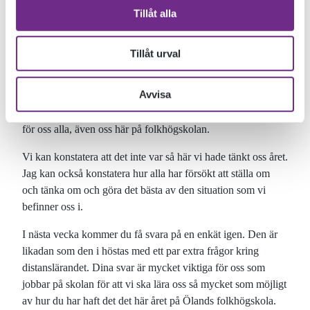
händer, i mötet, i mötet mellan människor. Jag pratade om
Tillåt alla
hur viktigt mötet mellan olika människor är i folkhögskolan
och för oss människor. Att det är i mötet vi får chans att
spegla oss själva, våra tankar och åsikter. Det är där vi lär,
Tillåt urval
det är där vi växer.
Avvisa
Så kommer det en pandemi som gör att vi inte kan, får,
mötas. En pandemi som förändrar livet och förutsättningarna
för oss alla, även oss här på folkhögskolan.
Vi kan konstatera att det inte var så här vi hade tänkt oss året.
Jag kan också konstatera hur alla har försökt att ställa om
och tänka om och göra det bästa av den situation som vi
befinner oss i.
I nästa vecka kommer du få svara på en enkät igen. Den är
likadan som den i höstas med ett par extra frågor kring
distanslärandet. Dina svar är mycket viktiga för oss som
jobbar på skolan för att vi ska lära oss så mycket som möjligt
av hur du har haft det det här året på Ölands folkhögskola.