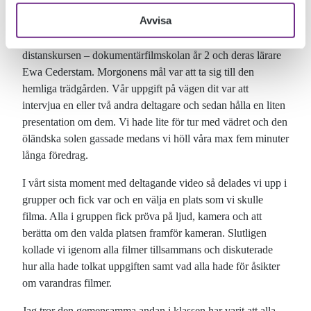
kamerorna. En vecka av firsts så att säga.
Avvisa
Klassen fick denna vecka även för första gången träffa på
distanskursen – dokumentärfilmskolan år 2 och deras lärare
Ewa Cederstam. Morgonens mål var att ta sig till den
hemliga trädgården. Vår uppgift på vägen dit var att
intervjua en eller två andra deltagare och sedan hålla en liten
presentation om dem. Vi hade lite för tur med vädret och den
öländska solen gassade medans vi höll våra max fem minuter
långa föredrag.
I vårt sista moment med deltagande video så delades vi upp i
grupper och fick var och en välja en plats som vi skulle
filma. Alla i gruppen fick pröva på ljud, kamera och att
berätta om den valda platsen framför kameran. Slutligen
kollade vi igenom alla filmer tillsammans och diskuterade
hur alla hade tolkat uppgiften samt vad alla hade för åsikter
om varandras filmer.
Jag tror den gemensamma andan i klassen har varit att alla