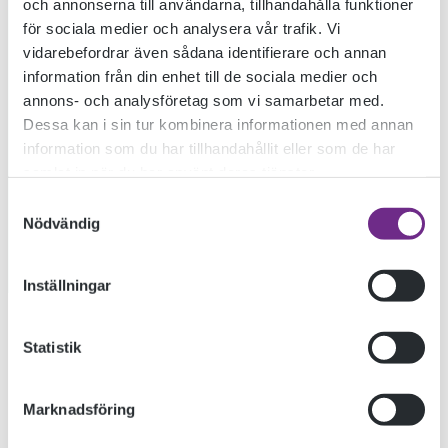
och annonserna till användarna, tillhandahålla funktioner
för sociala medier och analysera vår trafik. Vi
vidarebefordrar även sådana identifierare och annan
information från din enhet till de sociala medier och
annons- och analysföretag som vi samarbetar med.
Dessa kan i sin tur kombinera informationen med annan
information som du har tillhandahållit eller som de har
samlat in när du har använt deras tjänster.
Samtyckesval
Nödvändig
Inställningar
VITT, BRETT och KLOCKRENT – så är årets titel på
Statistik
julföreställningen som Musikteater 1 spelar på teatern i
Kalmar. Tillsammans med kursen ”Musik på scen” från
Marknadsföring
Högalids Folkhögskola ges åtta föreställningar med julen
som tema. Musik, sånger, texter och spelscener blandas i ett