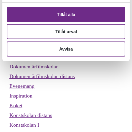
program som spelas för sittande matgäster på Soppscenen. I
år är det tionde året som samarbetet mellan de bägge
Tillåt alla
folkhögskolorna äger rum i den lilla intima lokalen.
Tillåt urval
KATEGORIER
Allmän kurs
Avvisa
Designskolan
Dokumentärfilmskolan
Dokumentärfilmskolan distans
Evenemang
Inspiration
Köket
Konstskolan distans
Konstskolan I