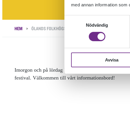
med annan information som du 
Samtyckesval
Nödvändig
›
HEM
ÖLANDS FOLKHÖGSKOLA PÅ ÖLAND ROOTS FESTIVAL
Avvisa
Imorgon och på lördag kommer det att finnas repre
festival. Välkommen till vårt informationsbord!