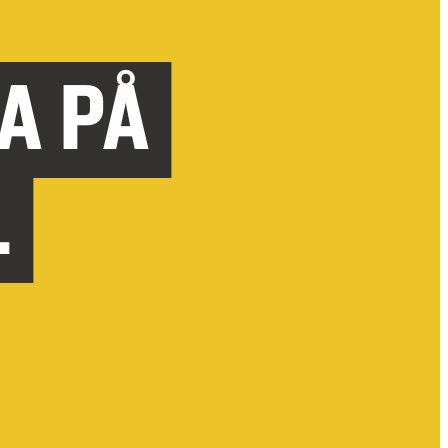
A PÅ
L