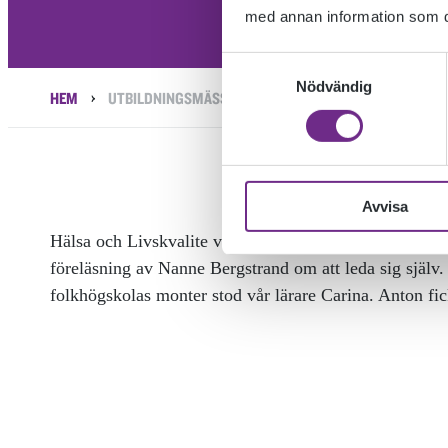
med annan information som du 
Samtyckesval
Nödvändig
›
HEM
UTBILDNINGSMÄSSA OM VÅRD, HÄLSA OCH OMSORG
Avvisa
Hälsa och Livskvalite var på vård, hälsa och omsorgsm
föreläsning av Nanne Bergstrand om att leda sig själv. 
folkhögskolas monter stod vår lärare Carina. Anton fi