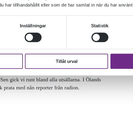
har tillhandahållit eller som de har samlat in när du har använt 
Inställningar
Statistik
Tillåt urval
ässa på guldfågel arena i Kalmar. Vi lyssnade på en
Sen gick vi runt bland alla utsällarna. I Ölands
ck prata med nån reporter från radion.