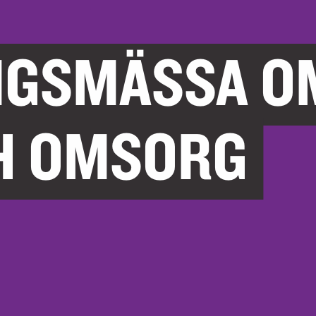
NGSMÄSSA O
H OMSORG