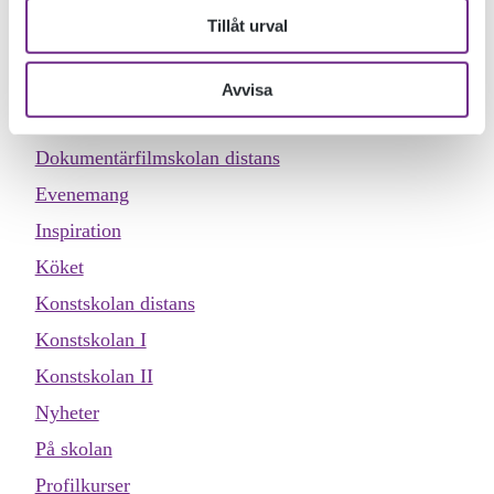
KATEGORIER
Tillåt urval
Allmän kurs
Designskolan
Avvisa
Dokumentärfilmskolan
Dokumentärfilmskolan distans
Evenemang
Inspiration
Köket
Konstskolan distans
Konstskolan I
Konstskolan II
Nyheter
På skolan
Profilkurser