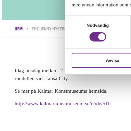
med annan information som du 
Samtyckesval
Nödvändig
›
HEM
THE JENNY NYSTROM EDITION
Avvisa
Idag onsdag mellan 12-17 kan du ta del av fd. eleven 
rondellen vid Hansa City.
Se mer på Kalmar Konstmuseums hemsida.
http://www.kalmarkonstmuseum.se/node/510