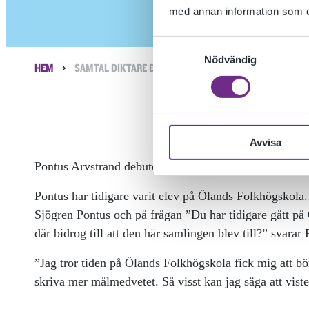
med annan information som du 
Samtyckesval
Nödvändig
›
HEM
SAMTAL DIKTARE EMELLAN.
Avvisa
Pontus Arvstrand debuterade i våras med en egen dikt
Pontus har tidigare varit elev på Ölands Folkhögskola.
Sjögren Pontus och på frågan ”Du har tidigare gått på 
där bidrog till att den här samlingen blev till?” svarar
”Jag tror tiden på Ölands Folkhögskola fick mig att bör
skriva mer målmedvetet. Så visst kan jag säga att viste