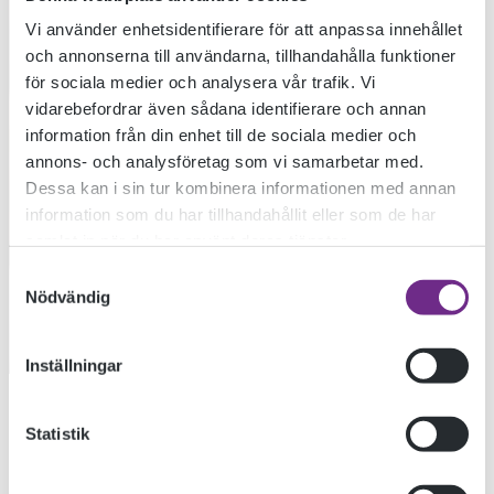
Vi använder enhetsidentifierare för att anpassa innehållet
och annonserna till användarna, tillhandahålla funktioner
NOBELGLANS
för sociala medier och analysera vår trafik. Vi
vidarebefordrar även sådana identifierare och annan
information från din enhet till de sociala medier och
ÖVER
annons- och analysföretag som vi samarbetar med.
Dessa kan i sin tur kombinera informationen med annan
information som du har tillhandahållit eller som de har
DESIGNSKOLAN
samlat in när du har använt deras tjänster.
Samtyckesval
Nödvändig
2024-12-20
Inställningar
Det glimmar ända till Öland när Designskolan gratulerar vår
Statistik
tidigare deltagare Liv Aldén. Liv är just nu student på
Konstfack och har tillsammans med Jonathan Klangeryd