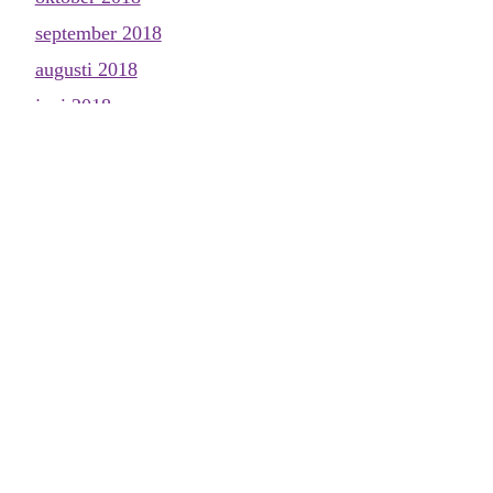
september 2018
augusti 2018
juni 2018
maj 2018
april 2018
mars 2018
februari 2018
januari 2018
december 2017
november 2017
oktober 2017
september 2017
augusti 2017