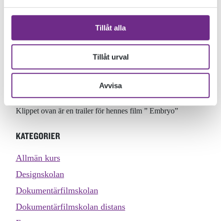
En av de medverkande i programmet är Emma Thorsander
som gick på Dokumentärfilmskolan för några år sen.
Tillåt alla
Emma är från norra Öland och har gjort flera
uppmärksammade animerade dokumentärer. När hon gick på
Tillåt urval
skolan
gjorde hon bl a ” Kroppen min ” i samarbete med elever på
Avvisa
Basår Design.
Klippet ovan är en trailer för hennes film ” Embryo”
KATEGORIER
Allmän kurs
Designskolan
Dokumentärfilmskolan
Dokumentärfilmskolan distans