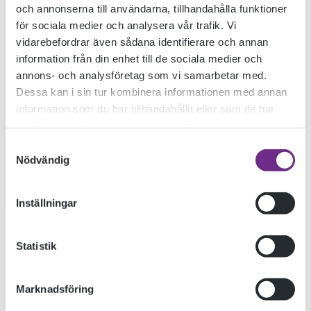
och annonserna till användarna, tillhandahålla funktioner
för sociala medier och analysera vår trafik. Vi
vidarebefordrar även sådana identifierare och annan
information från din enhet till de sociala medier och
annons- och analysföretag som vi samarbetar med.
Dessa kan i sin tur kombinera informationen med annan
information som du har tillhandahållit eller som de har
samlat in när du har använt deras tjänster.
Samtyckesval
Nödvändig
Inställningar
Statistik
Lyssna på Kino i SR P1 idag 14.03 Programmet handlar om
det dokumentära berättandet.
Marknadsföring