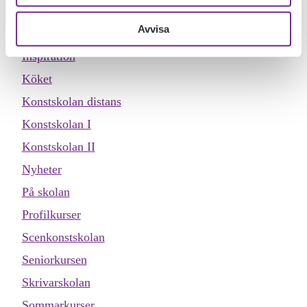
Dokumentärfilmskolan distans
Avvisa
Evenemang
Inspiration
Köket
Konstskolan distans
Konstskolan I
Konstskolan II
Nyheter
På skolan
Profilkurser
Scenkonstskolan
Seniorkursen
Skrivarskolan
Sommarkurser