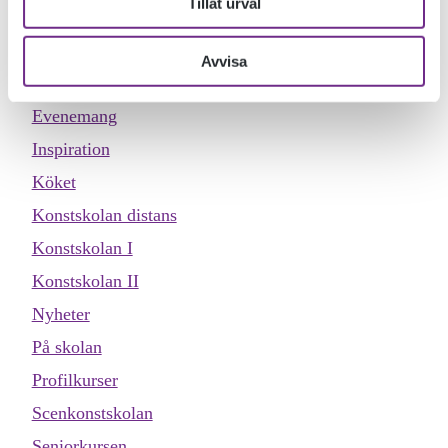
Tillåt urval
Designskolan
Dokumentärfilmskolan
Avvisa
Dokumentärfilmskolan distans
Evenemang
Inspiration
Köket
Konstskolan distans
Konstskolan I
Konstskolan II
Nyheter
På skolan
Profilkurser
Scenkonstskolan
Seniorkursen