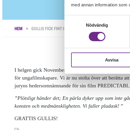
med annan information som du 
Samtyckesval
Nödvändig
›
HEM
GULLIS FICK FINT HEDERSOMNÄMNANDE!
Avvisa
I helgen gick Novemberfestivalen av stapeln i Trollhät
för ungafilmskapare. Vi är nu stolta över att berätta a
juryns hedersomnämnande för sin film PREDICTAB
”Plötsligt händer det; En pärla dyker upp som inte går
konsten och medmänskligheten. Vi faller pladask!
”
GRATTIS GULLIS!