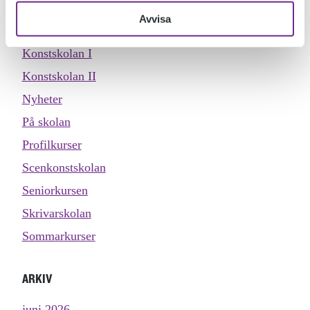
Köket
Avvisa
Konstskolan distans
Konstskolan I
Konstskolan II
Nyheter
På skolan
Profilkurser
Scenkonstskolan
Seniorkursen
Skrivarskolan
Sommarkurser
ARKIV
juni 2026