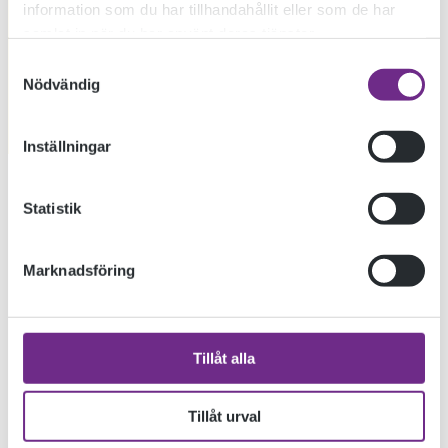
information som du har tillhandahållit eller som de har
samlat in när du har använt deras tjänster.
Samtyckesval
Nödvändig
Inställningar
Statistik
KATEGORIER
Allmän kurs
Marknadsföring
Designskolan
Dokumentärfilmskolan
Tillåt alla
Dokumentärfilmskolan distans
Evenemang
Tillåt urval
Inspiration