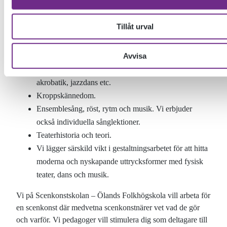
Skådespeleri med träning av olika tekniker och
Tillåt urval
metoder för att fördjupa närvaro, fokus,
rollgestaltning, publikmöte, förmågan att gestalta och
kommunicera en text.
Avvisa
Dansteknik i modern & nutida dans (contemporary),
akrobatik, jazzdans etc.
Kroppskännedom.
Ensemblesång, röst, rytm och musik. Vi erbjuder
också individuella sånglektioner.
Teaterhistoria och teori.
Vi lägger särskild vikt i gestaltningsarbetet för att hitta
moderna och nyskapande uttrycksformer med fysisk
teater, dans och musik.
Vi på Scenkonstskolan – Ölands Folkhögskola vill arbeta för
en scenkonst där medvetna scenkonstnärer vet vad de gör
och varför. Vi pedagoger vill stimulera dig som deltagare till