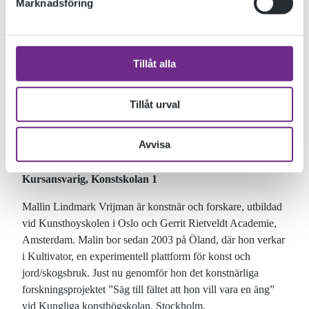
Marknadsföring
LÄRARE
Alla våra lärare är själva verksamma inom sina
Tillåt alla
yrkesområden. Du tillbringar alltså dagarna tillsammans med
konstnärer, illustratörer, designers och skulptörer som också
är lärare.
Tillåt urval
MALIN LINDMARK-VRIJMAN
Avvisa
Kursansvarig, Konstskolan 1
Mallin Lindmark Vrijman är konstnär och forskare, utbildad
vid Kunsthoyskolen i Oslo och Gerrit Rietveldt Academie,
Amsterdam. Malin bor sedan 2003 på Öland, där hon verkar
i Kultivator, en experimentell plattform för konst och
jord/skogsbruk. Just nu genomför hon det konstnärliga
forskningsprojektet ”Säg till fältet att hon vill vara en äng”
vid Kungliga konsthögskolan, Stockholm.