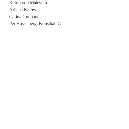
Katrin von Maltzahn
Arijana Kajfes
Carina Gunnars
Per Hasselberg, Konsthall C
Magnus Pettersson
Oscar Guermoche
Tuija Lindström
Dorinel Marc
Bengt Olof Johansson
Stanislaw Przbylski
Mika Korhonen
ANSÖK NU