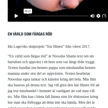
EN VÄRLD SOM FÄRGAS RÖD
Ida Lageviks slutprojekt ”fria filmen” från våren 2017.
“En värld som färgas röd” är Nioosha Shams text om sin
barndom och uppväxt i ett hem som var långt ifrån tryggt.
Texten handlar om hennes pappa som misshandlat hennes
mamma under stor del av uppväxten. Texten bearbetar
Niooshas egna tankar och känslor kring det hela. Min film
ska baseras på denna text. Jag vill göra den här filmen för att
jag tror misshandel i hemmet är vanligare än vad man vill
tro. Min film kan i bästa fall lämna rum för diskussion kring
hur man ska förbygga att detta inte ska hända. Men det är