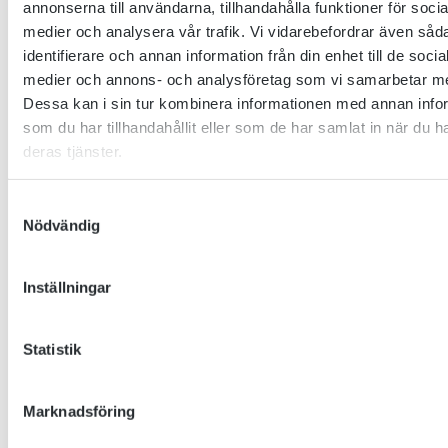
annonserna till användarna, tillhandahålla funktioner för socia
medier och analysera vår trafik. Vi vidarebefordrar även såd
identifierare och annan information från din enhet till de socia
medier och annons- och analysföretag som vi samarbetar m
Dessa kan i sin tur kombinera informationen med annan info
som du har tillhandahållit eller som de har samlat in när du h
deras tjänster.
Samtyckesval
Nödvändig
Inställningar
Statistik
PÅSKKÄRRINGAR
En film av Unna Axelsson Pååg gjord under projektet ”Fria
Marknadsföring
filmen” på Ölands dokumentärfilmskola 2024.