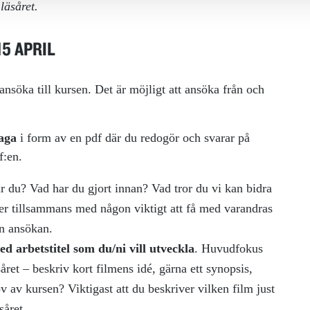
läsåret.
5 APRIL
ansöka till kursen. Det är möjligt att ansöka från och
laga
i form av en pdf där du redogör och svarar på
f:en.
r du? Vad har du gjort innan? Vad tror du vi kan bidra
r tillsammans med någon viktigt att få med varandras
n ansökan.
 arbetstitel som du/ni vill utveckla
. Huvudfokus
året – beskriv kort filmens idé, gärna ett synopsis,
ov av kursen? Viktigast att du beskriver vilken film just
såret.