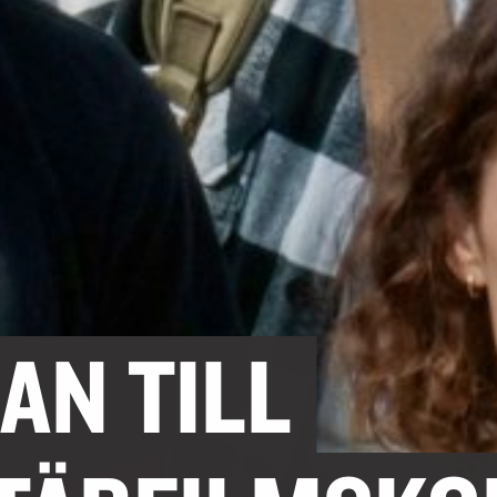
NÄTVERK
KULTUR, BILDNING, SK
RÄTTIGHETER OCH REGLER
ODLING OCH HÅLLBARH
BEHANDLING AV PERSONUPPGIFT
BYGGNADSVÅRD
TILLGÄNGLIGHETSREDOGÖRELSE
AN TILL