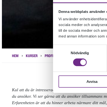
Denna webbplats använder 
Vi använder enhetsidentifierar
sociala medier och analysera 
till de sociala medier och a
med annan information som du 
Samtyckesval
Nödvändig
›
›
›
HEM
KURSER
PROFILKURSER
DOKUMENTÄRFILM­SKO
Avvisa
Kul att du är intresserad av att söka till Dokumentärf
du ansöker. Vi ser gärna att du ansöker tillsammans
Erfarenheten är att du hinner arbeta närmare ditt mål, 