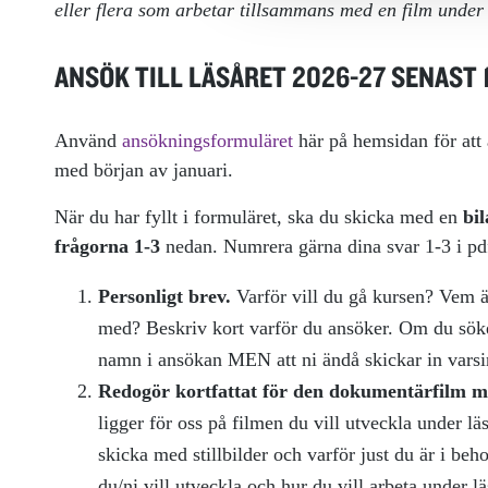
eller flera som arbetar tillsammans med en film under 
ANSÖK TILL LÄSÅRET 2026-27 SENAST 1
Använd
ansökningsformuläret
här på hemsidan för att 
med början av januari.
När du har fyllt i formuläret, ska du skicka med en
bi
frågorna 1-3
nedan. Numrera gärna dina svar 1-3 i pd
Personligt brev.
Varför vill du gå kursen? Vem ä
med? Beskriv kort varför du ansöker. Om du söke
namn i ansökan MEN att ni ändå skickar in varsi
Redogör kortfattat för den dokumentärfilm med
ligger för oss på filmen du vill utveckla under läs
skicka med stillbilder och varför just du är i beh
du/ni vill utveckla och hur du vill arbeta under lä