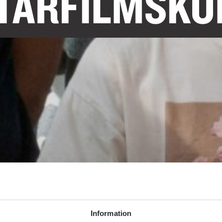
ÄRFILM­SKO
Information