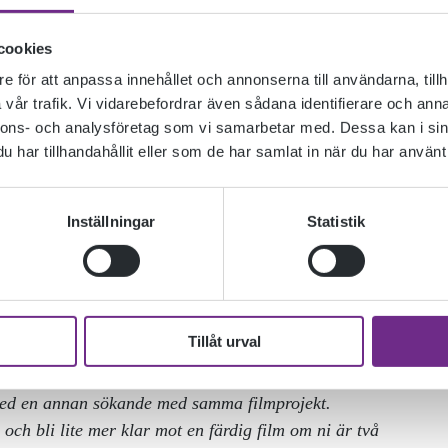
cookies
e för att anpassa innehållet och annonserna till användarna, tillh
vår trafik. Vi vidarebefordrar även sådana identifierare och anna
nnons- och analysföretag som vi samarbetar med. Dessa kan i sin
har tillhandahållit eller som de har samlat in när du har använt 
Inställningar
Statistik
›
LAN DISTANS
OM ANSÖKAN TILL DOKUMENTÄRFILM­SKOLAN DISTAN
Tillåt urval
ilmskolans distanskurs! Här berättar vi lite mer om hur
 med en annan sökande med samma filmprojekt.
och bli lite mer klar mot en färdig film om ni är två