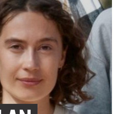
APANDE – FÖR SENIORER
ET – FÖR SENIORER
ER