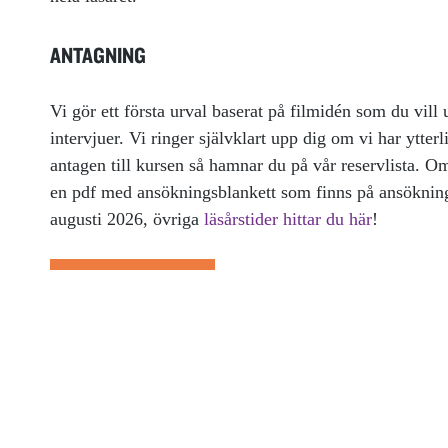
ANTAGNING
Vi gör ett första urval baserat på filmidén som du vill u
intervjuer. Vi ringer självklart upp dig om vi har ytterl
antagen till kursen så hamnar du på vår reservlista. Om
en pdf med ansökningsblankett som finns på ansöknings
augusti 2026, övriga
läsårstider hittar du här
!
ANSÖK NU