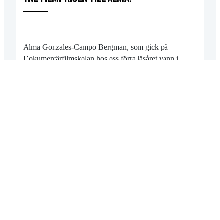
Alma Gonzales-Campo Bergman, som gick på
Dokumentärfilmskolan hos oss förra läsåret vann i
helgen tre…
2022-12-01