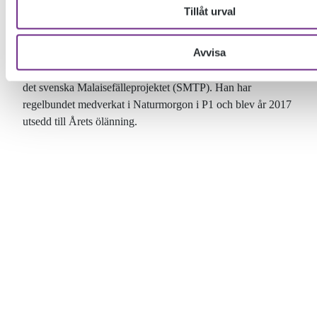
Tillåt urval
Dave Karlsson är platschef vid Station Linné, en biologisk
Avvisa
forskningsstation som ligger bara 800 meter söder om
Ölands folkhögskola. Dave är entomolog och forskare inom
det svenska Malaisefälleprojektet (SMTP). Han har
regelbundet medverkat i Naturmorgon i P1 och blev år 2017
utsedd till Årets ölänning.