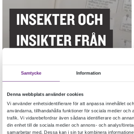
INSEKTER OCH
INSIKTER FRÅN
STATION LINNÉ
Samtycke
Information
Denna webbplats använder cookies
INSEKTER OCH INSIKTER FRÅN STATION
Vi använder enhetsidentifierare för att anpassa innehållet och
LINNÉ
användarna, tillhandahålla funktioner för sociala medier och 
trafik. Vi vidarebefordrar även sådana identifierare och annan
din enhet till de sociala medier och annons- och analysföret
Följ med på en rundvandring på Station Linné, en öländsk
samarbetar med. Dessa kan i sin tur kombinera informatio