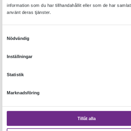
forskningsstation som just nu spelar en nyckelroll i
information som du har tillhandahållit eller som de har samlat
kartläggandet av biologisk mångfald, både i Sverige och i
använt deras tjänster.
världen. Sorterandet av insekter har lett till att ungefär
tvåtusen insektsarter har kunnat läggas till den svenska
insektsfaunan, och av dessa är dessutom nästan hälften nya
Samtyckesval
för vetenskapen.
Nödvändig
Inställningar
Statistik
Marknadsföring
Tillåt alla