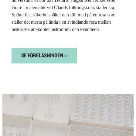
universum, varför då? Detta är frågan Kent Andersson,
lärare i matematik vid Ölands folkhögskola, ställer sig.
Spänn fast säkerhetsbältet och följ med på en resa som
ställer det mesta på ända i en svindlande resa mellan
historiska anekdoter, astronomi och kvantteori.
SE FÖRELÄSNINGEN