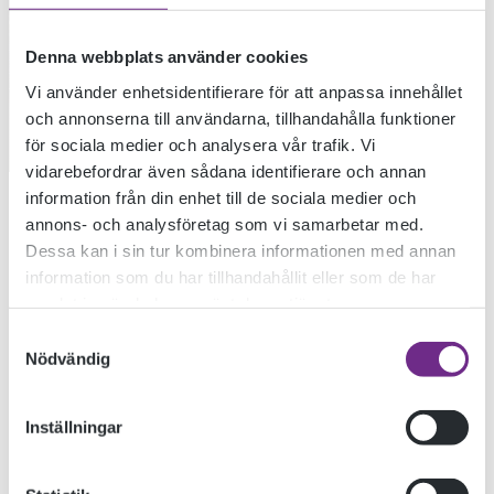
Denna webbplats använder cookies
Vi använder enhetsidentifierare för att anpassa innehållet
och annonserna till användarna, tillhandahålla funktioner
för sociala medier och analysera vår trafik. Vi
vidarebefordrar även sådana identifierare och annan
information från din enhet till de sociala medier och
ANTROPOCEN-MÄNNISKANS
annons- och analysföretag som vi samarbetar med.
TIDSÅLDER??
Dessa kan i sin tur kombinera informationen med annan
information som du har tillhandahållit eller som de har
samlat in när du har använt deras tjänster.
Vad är Antropocen? Elin Stenberg Brate, lärare och
Samtyckesval
hållbarhetsombud på Ölands folkhögskola berättar.
Nödvändig
Inställningar
SE FÖRELÄSNINGEN