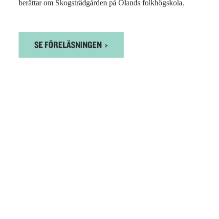
berättar om Skogsträdgården på Ölands folkhögskola.
SE FÖRELÄSNINGEN