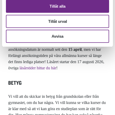
Här kan du läsa om vad du behöver skicka in tillsammans
Tillåt alla
med din ansökan till Allmän kurs på Ölands folkhögskola.
När du söker till Allmän kurs behöver du skicka in
betyg
Tillåt urval
från grundskola och gymnasium (eller motsvarande),
namn
och telefonnummer till en
referensperson
och skriva ett
Avvisa
personligt brev
. Har du varit ute i arbetlivet en längre tid
kan ett
arbetsgivarintyg
också vara bra att skicka in. Sista
ansökningsdatum är normalt sett den
15 april
, men vi har
förlängt ansökningstiden på våra allmänna kurser så länge
det finns lediga platser! Läsåret startar den 17 augusti 2026,
övriga
läsårstider hittar du här
!
BETYG
Vi vill att du skickar in betyg från grundskolan eller från
gymnasiet, om du har några. Vi vill kunna se vilka kurser du
är klar med så att vi kan göra en studieplan som är rätt för
dig. Hur många gymnasiepoäng du har kan också påverka