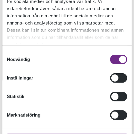
för sociala medier och analysera vår trafik. Vi
vidarebefordrar även sådana identifierare och annan
TILL ALLMÄN
information från din enhet till de sociala medier och
annons- och analysföretag som vi samarbetar med.
Dessa kan i sin tur kombinera informationen med annan
KURS
information som du har tillhandahållit eller som de har
samlat in när du har använt deras tjänster.
Samtyckesval
Nödvändig
ANSÖK NU
Inställningar
Statistik
LÄS MER
Marknadsföring
HUR DU ANSÖKER TILL ALLMÄN KURS