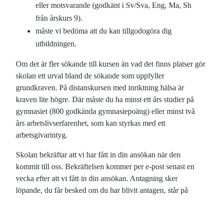
eller motsvarande (godkänt i Sv/Sva, Eng, Ma, Sh
från årskurs 9).
måste vi bedöma att du kan tillgodogöra dig
utbildningen.
Om det är fler sökande till kursen än vad det finns platser gör
skolan ett urval bland de sökande som uppfyller
grundkraven. På distanskursen med inriktning hälsa är
kraven lite högre. Där måste du ha minst ett års studier på
gymnasiet (800 godkända gymnasiepoäng) eller minst två
års arbetslivserfarenhet, som kan styrkas med ett
arbetsgivarintyg.
Skolan bekräftar att vi har fått in din ansökan när den
kommit till oss. Bekräftelsen kommer per e-post senast en
vecka efter att vi fått in din ansökan.
Antagning sker
löpande, du får besked om du har blivit antagen, står på
reservplats eller ej är antagen.
I mån av plats gör vi
antagningar senare, även under sommaren. Antagningbesked