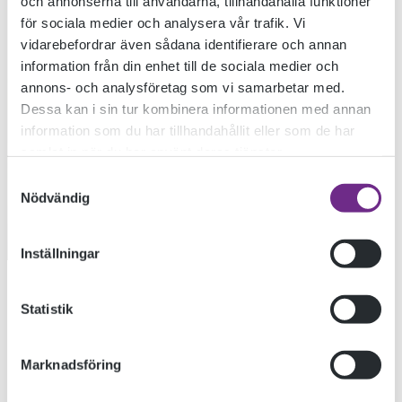
och annonserna till användarna, tillhandahålla funktioner
för sociala medier och analysera vår trafik. Vi
vidarebefordrar även sådana identifierare och annan
information från din enhet till de sociala medier och
annons- och analysföretag som vi samarbetar med.
Dessa kan i sin tur kombinera informationen med annan
information som du har tillhandahållit eller som de har
samlat in när du har använt deras tjänster.
YRSA
Samtyckesval
Nödvändig
Inställningar
YRSA FRIBYTER
Statistik
Marknadsföring