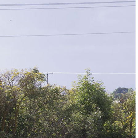
APANDE – FÖR SENIORER
ET – FÖR SENIORER
ER