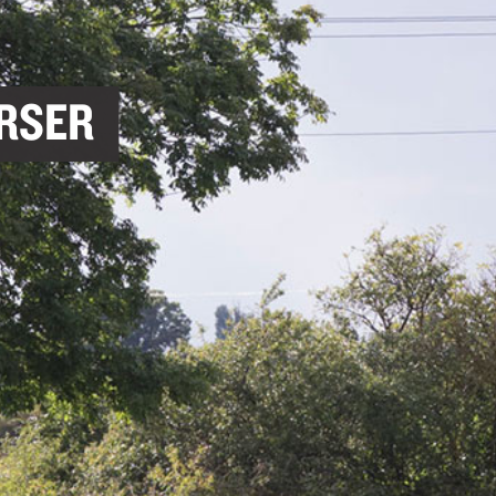
NÄTVERK
KULTUR, BILDNING, SK
RÄTTIGHETER OCH REGLER
ODLING OCH HÅLLBARH
RSER
BEHANDLING AV PERSONUPPGIFT
BYGGNADSVÅRD
TILLGÄNGLIGHETSREDOGÖRELSE